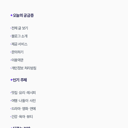
상
오늘의 궁금증
✦
전체 글 보기
•
블로그 소개
•
제공 서비스
•
문의하기
•
이용약관
•
개인정보 처리방침
•
인기 주제
✦
맛집·요리·레시피
•
여행·나들이·사진
•
드라마·영화·연예
•
건강·육아·뷰티
•