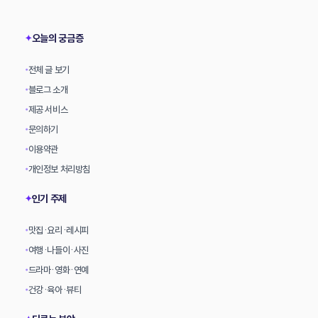
상
오늘의 궁금증
✦
전체 글 보기
•
블로그 소개
•
제공 서비스
•
문의하기
•
이용약관
•
개인정보 처리방침
•
인기 주제
✦
맛집·요리·레시피
•
여행·나들이·사진
•
드라마·영화·연예
•
건강·육아·뷰티
•