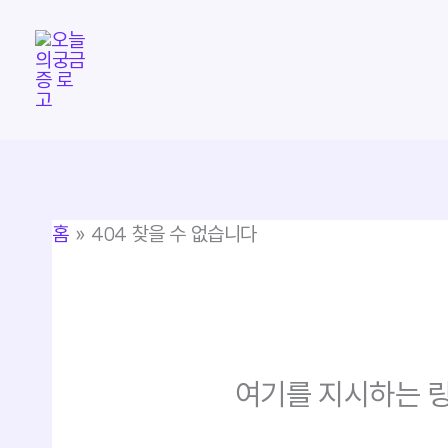
콘
텐
츠
로
건
너
뛰
홈
404 찾을 수 없습니다
기
여기를 지시하는 링