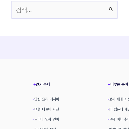
검
색
대
상
인기 주제
다루는 분야
✦
✦
맛집·요리·레시피
경제·재테크·
•
•
여행·나들이·사진
IT·컴퓨터·게
•
•
드라마·영화·연예
교육·어학·취
•
•