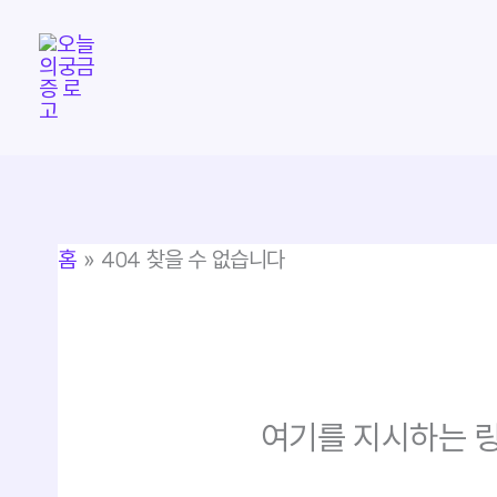
콘
텐
츠
로
건
너
뛰
홈
404 찾을 수 없습니다
기
여기를 지시하는 링