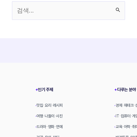
검
색
대
상
인기 주제
다루는 분야
✦
✦
맛집·요리·레시피
경제·재테크·
•
•
여행·나들이·사진
IT·컴퓨터·게
•
•
드라마·영화·연예
교육·어학·취
•
•