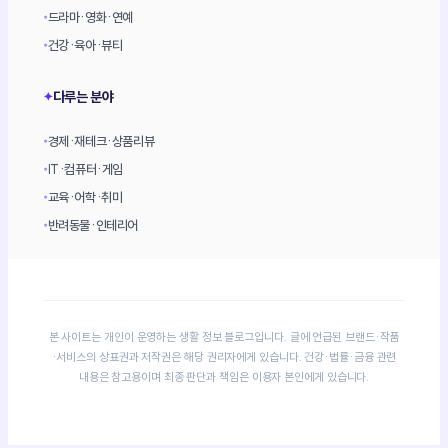
드라마·영화·연예
•
건강·육아·뷰티
•
다루는 분야
✦
경제·재테크·상품리뷰
•
IT·컴퓨터·게임
•
교육·어학·취미
•
반려동물·인테리어
•
본 사이트는 개인이 운영하는 생활 정보 블로그입니다. 글에 언급된 브랜드·작품
·서비스의 상표권과 저작권은 해당 권리자에게 있습니다. 건강·법률·금융 관련
내용은 참고용이며 최종 판단과 책임은 이용자 본인에게 있습니다.