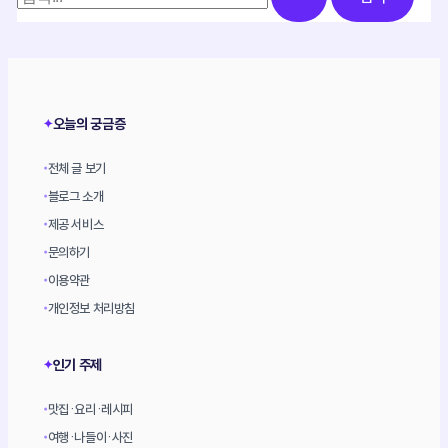
색
대
상
오늘의 궁금증
✦
전체 글 보기
•
블로그 소개
•
제공 서비스
•
문의하기
•
이용약관
•
개인정보 처리방침
•
인기 주제
✦
맛집·요리·레시피
•
여행·나들이·사진
•