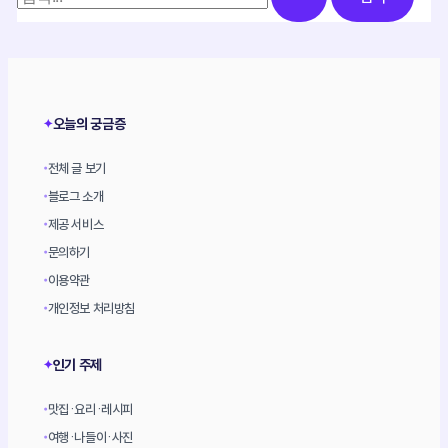
색
대
상
오늘의 궁금증
✦
전체 글 보기
•
블로그 소개
•
제공 서비스
•
문의하기
•
이용약관
•
개인정보 처리방침
•
인기 주제
✦
맛집·요리·레시피
•
여행·나들이·사진
•