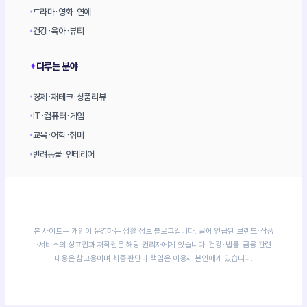
드라마·영화·연예
•
건강·육아·뷰티
•
다루는 분야
✦
경제·재테크·상품리뷰
•
IT·컴퓨터·게임
•
교육·어학·취미
•
반려동물·인테리어
•
본 사이트는 개인이 운영하는 생활 정보 블로그입니다. 글에 언급된 브랜드·작품
·서비스의 상표권과 저작권은 해당 권리자에게 있습니다. 건강·법률·금융 관련
내용은 참고용이며 최종 판단과 책임은 이용자 본인에게 있습니다.