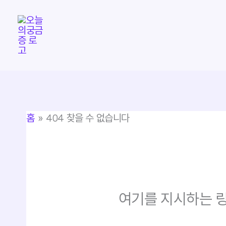
콘
텐
츠
로
건
너
뛰
홈
404 찾을 수 없습니다
기
여기를 지시하는 링