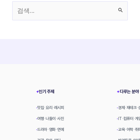
검
색
대
상
인기 주제
다루는 분야
✦
✦
맛집·요리·레시피
경제·재테크·
•
•
여행·나들이·사진
IT·컴퓨터·게
•
•
드라마·영화·연예
교육·어학·취
•
•