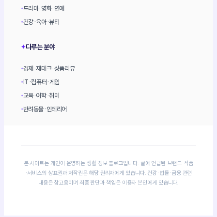
드라마·영화·연예
•
건강·육아·뷰티
•
다루는 분야
✦
경제·재테크·상품리뷰
•
IT·컴퓨터·게임
•
교육·어학·취미
•
반려동물·인테리어
•
본 사이트는 개인이 운영하는 생활 정보 블로그입니다. 글에 언급된 브랜드·작품
·서비스의 상표권과 저작권은 해당 권리자에게 있습니다. 건강·법률·금융 관련
내용은 참고용이며 최종 판단과 책임은 이용자 본인에게 있습니다.