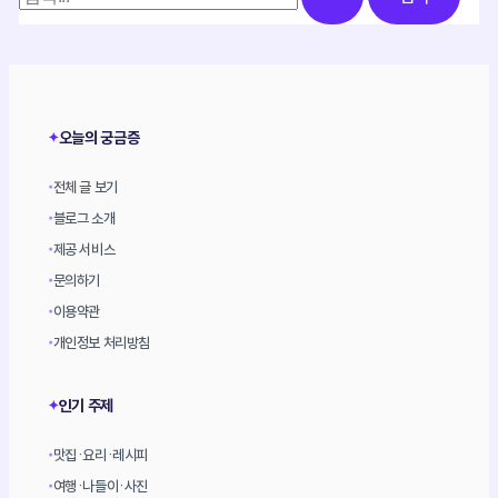
색
대
상
오늘의 궁금증
✦
전체 글 보기
•
블로그 소개
•
제공 서비스
•
문의하기
•
이용약관
•
개인정보 처리방침
•
인기 주제
✦
맛집·요리·레시피
•
여행·나들이·사진
•