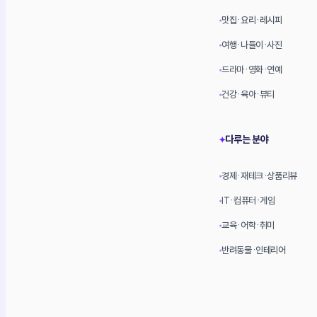
맛집·요리·레시피
•
여행·나들이·사진
•
드라마·영화·연예
•
건강·육아·뷰티
•
다루는 분야
✦
경제·재테크·상품리뷰
•
IT·컴퓨터·게임
•
교육·어학·취미
•
반려동물·인테리어
•