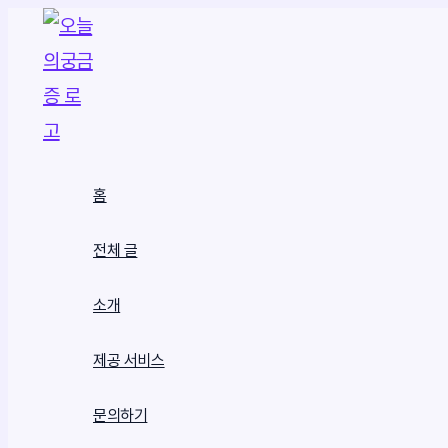
콘
텐
츠
로
건
홈
너
뛰
전체 글
기
소개
제공 서비스
문의하기