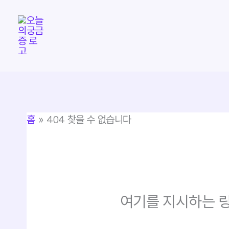
콘
텐
츠
로
건
너
뛰
홈
404 찾을 수 없습니다
기
여기를 지시하는 링