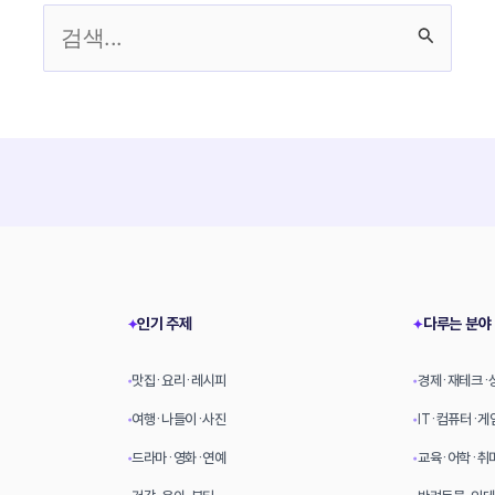
검
색
대
상
인기 주제
다루는 분야
✦
✦
맛집·요리·레시피
경제·재테크·
•
•
여행·나들이·사진
IT·컴퓨터·게
•
•
드라마·영화·연예
교육·어학·취
•
•