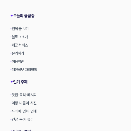
상
오늘의 궁금증
✦
전체 글 보기
•
블로그 소개
•
제공 서비스
•
문의하기
•
이용약관
•
개인정보 처리방침
•
인기 주제
✦
맛집·요리·레시피
•
여행·나들이·사진
•
드라마·영화·연예
•
건강·육아·뷰티
•