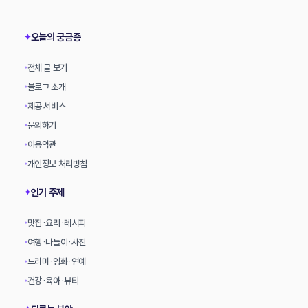
상
오늘의 궁금증
✦
전체 글 보기
•
블로그 소개
•
제공 서비스
•
문의하기
•
이용약관
•
개인정보 처리방침
•
인기 주제
✦
맛집·요리·레시피
•
여행·나들이·사진
•
드라마·영화·연예
•
건강·육아·뷰티
•