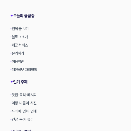
상
오늘의 궁금증
✦
전체 글 보기
•
블로그 소개
•
제공 서비스
•
문의하기
•
이용약관
•
개인정보 처리방침
•
인기 주제
✦
맛집·요리·레시피
•
여행·나들이·사진
•
드라마·영화·연예
•
건강·육아·뷰티
•