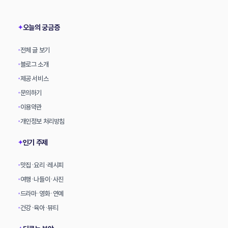
상
오늘의 궁금증
✦
전체 글 보기
•
블로그 소개
•
제공 서비스
•
문의하기
•
이용약관
•
개인정보 처리방침
•
인기 주제
✦
맛집·요리·레시피
•
여행·나들이·사진
•
드라마·영화·연예
•
건강·육아·뷰티
•