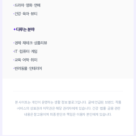
드라마·영화·연예
•
건강·육아·뷰티
•
다루는 분야
✦
경제·재테크·상품리뷰
•
IT·컴퓨터·게임
•
교육·어학·취미
•
반려동물·인테리어
•
본 사이트는 개인이 운영하는 생활 정보 블로그입니다. 글에 언급된 브랜드·작품
·서비스의 상표권과 저작권은 해당 권리자에게 있습니다. 건강·법률·금융 관련
내용은 참고용이며 최종 판단과 책임은 이용자 본인에게 있습니다.