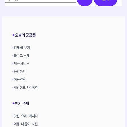
색
대
상
오늘의 궁금증
✦
전체 글 보기
•
블로그 소개
•
제공 서비스
•
문의하기
•
이용약관
•
개인정보 처리방침
•
인기 주제
✦
맛집·요리·레시피
•
여행·나들이·사진
•