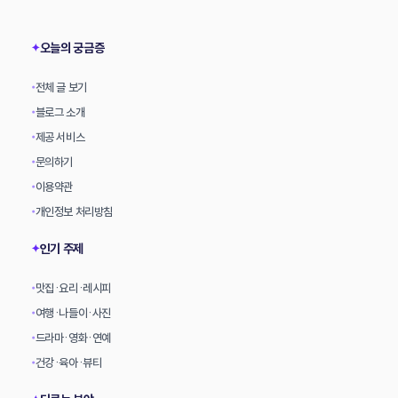
상
오늘의 궁금증
✦
전체 글 보기
•
블로그 소개
•
제공 서비스
•
문의하기
•
이용약관
•
개인정보 처리방침
•
인기 주제
✦
맛집·요리·레시피
•
여행·나들이·사진
•
드라마·영화·연예
•
건강·육아·뷰티
•