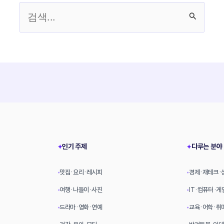
검
색
대
상
인기 주제
다루는 분야
✦
✦
맛집·요리·레시피
경제·재테크·
•
•
여행·나들이·사진
IT·컴퓨터·게
•
•
드라마·영화·연예
교육·어학·취
•
•