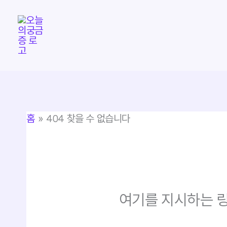
콘
텐
츠
로
건
너
뛰
홈
404 찾을 수 없습니다
기
여기를 지시하는 링