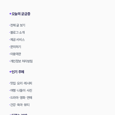
상
오늘의 궁금증
✦
전체 글 보기
•
블로그 소개
•
제공 서비스
•
문의하기
•
이용약관
•
개인정보 처리방침
•
인기 주제
✦
맛집·요리·레시피
•
여행·나들이·사진
•
드라마·영화·연예
•
건강·육아·뷰티
•