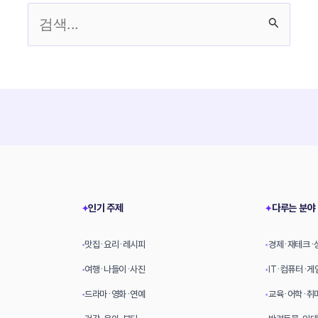
검
색
대
상
인기 주제
다루는 분야
✦
✦
맛집·요리·레시피
경제·재테크·
•
•
여행·나들이·사진
IT·컴퓨터·게
•
•
드라마·영화·연예
교육·어학·취
•
•