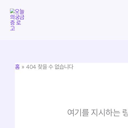
콘
텐
츠
로
건
너
뛰
홈
404 찾을 수 없습니다
기
여기를 지시하는 링