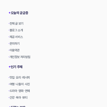
상
오늘의 궁금증
✦
전체 글 보기
•
블로그 소개
•
제공 서비스
•
문의하기
•
이용약관
•
개인정보 처리방침
•
인기 주제
✦
맛집·요리·레시피
•
여행·나들이·사진
•
드라마·영화·연예
•
건강·육아·뷰티
•