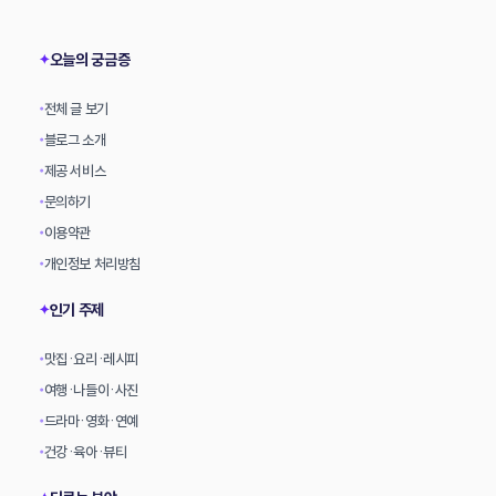
상
오늘의 궁금증
✦
전체 글 보기
•
블로그 소개
•
제공 서비스
•
문의하기
•
이용약관
•
개인정보 처리방침
•
인기 주제
✦
맛집·요리·레시피
•
여행·나들이·사진
•
드라마·영화·연예
•
건강·육아·뷰티
•