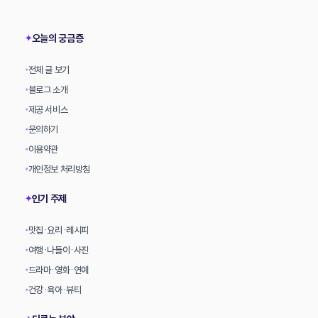
상
오늘의 궁금증
✦
전체 글 보기
•
블로그 소개
•
제공 서비스
•
문의하기
•
이용약관
•
개인정보 처리방침
•
인기 주제
✦
맛집·요리·레시피
•
여행·나들이·사진
•
드라마·영화·연예
•
건강·육아·뷰티
•