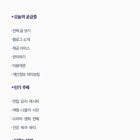
상
오늘의 궁금증
✦
전체 글 보기
•
블로그 소개
•
제공 서비스
•
문의하기
•
이용약관
•
개인정보 처리방침
•
인기 주제
✦
맛집·요리·레시피
•
여행·나들이·사진
•
드라마·영화·연예
•
건강·육아·뷰티
•