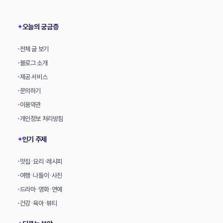
상
오늘의 궁금증
✦
전체 글 보기
•
블로그 소개
•
제공 서비스
•
문의하기
•
이용약관
•
개인정보 처리방침
•
인기 주제
✦
맛집·요리·레시피
•
여행·나들이·사진
•
드라마·영화·연예
•
건강·육아·뷰티
•