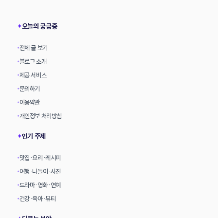
상
오늘의 궁금증
✦
전체 글 보기
•
블로그 소개
•
제공 서비스
•
문의하기
•
이용약관
•
개인정보 처리방침
•
인기 주제
✦
맛집·요리·레시피
•
여행·나들이·사진
•
드라마·영화·연예
•
건강·육아·뷰티
•