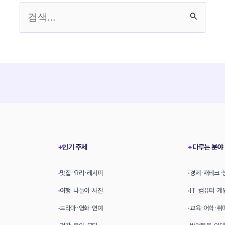
검
색
대
상
인기 주제
다루는 분야
✦
✦
맛집·요리·레시피
경제·재테크·
•
•
여행·나들이·사진
IT·컴퓨터·게
•
•
드라마·영화·연예
교육·어학·취
•
•