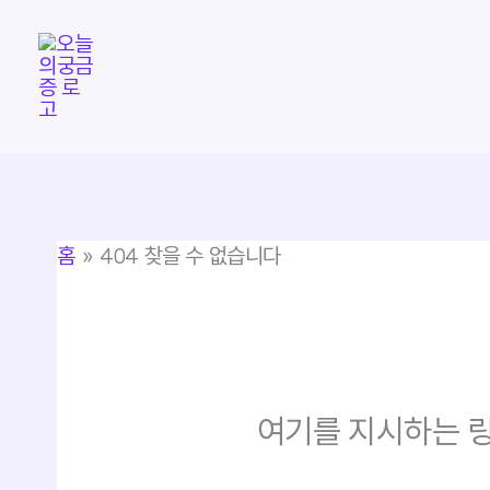
콘
텐
츠
로
건
너
뛰
홈
404 찾을 수 없습니다
기
여기를 지시하는 링