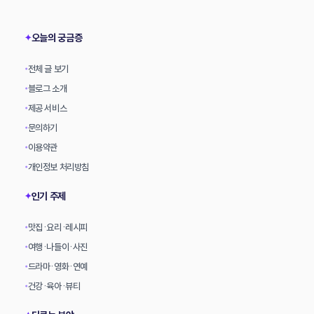
상
오늘의 궁금증
✦
전체 글 보기
•
블로그 소개
•
제공 서비스
•
문의하기
•
이용약관
•
개인정보 처리방침
•
인기 주제
✦
맛집·요리·레시피
•
여행·나들이·사진
•
드라마·영화·연예
•
건강·육아·뷰티
•