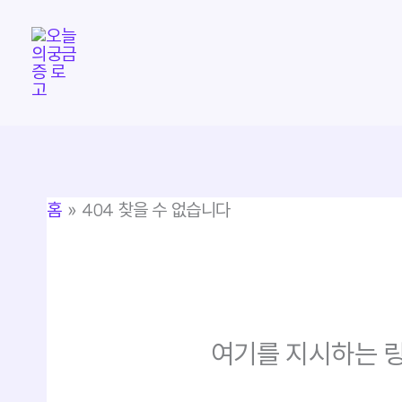
콘
텐
츠
로
건
너
뛰
홈
404 찾을 수 없습니다
기
여기를 지시하는 링