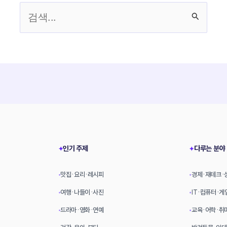
검
색
대
상
인기 주제
다루는 분야
✦
✦
맛집·요리·레시피
경제·재테크·
•
•
여행·나들이·사진
IT·컴퓨터·게
•
•
드라마·영화·연예
교육·어학·취
•
•