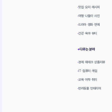
맛집·요리·레시피
•
여행·나들이·사진
•
드라마·영화·연예
•
건강·육아·뷰티
•
다루는 분야
✦
경제·재테크·상품리뷰
•
IT·컴퓨터·게임
•
교육·어학·취미
•
반려동물·인테리어
•