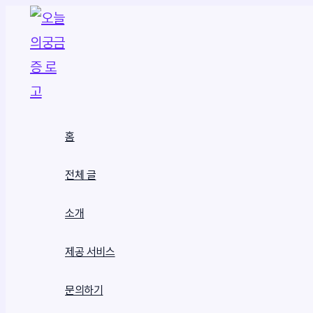
콘
텐
츠
로
건
홈
너
뛰
전체 글
기
소개
제공 서비스
문의하기