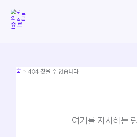
콘
텐
츠
로
건
너
뛰
홈
404 찾을 수 없습니다
기
여기를 지시하는 링