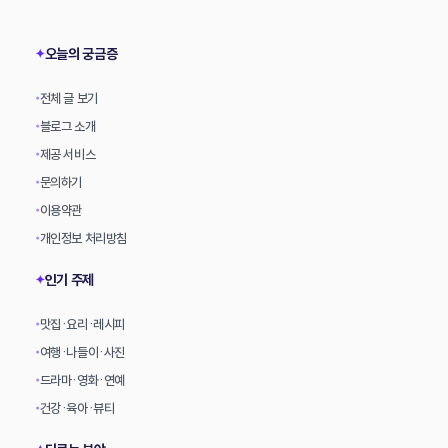
상
오늘의 궁금증
✦
전체 글 보기
•
블로그 소개
•
제공 서비스
•
문의하기
•
이용약관
•
개인정보 처리방침
•
인기 주제
✦
맛집·요리·레시피
•
여행·나들이·사진
•
드라마·영화·연예
•
건강·육아·뷰티
•