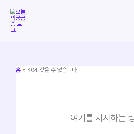
콘
텐
츠
로
건
너
뛰
홈
404 찾을 수 없습니다
기
여기를 지시하는 링