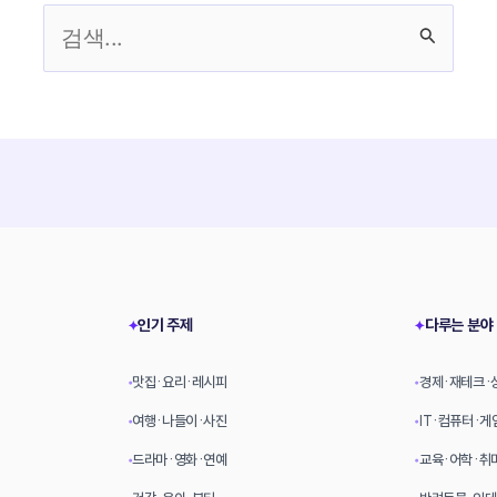
검
색
대
상
인기 주제
다루는 분야
✦
✦
맛집·요리·레시피
경제·재테크·
•
•
여행·나들이·사진
IT·컴퓨터·게
•
•
드라마·영화·연예
교육·어학·취
•
•