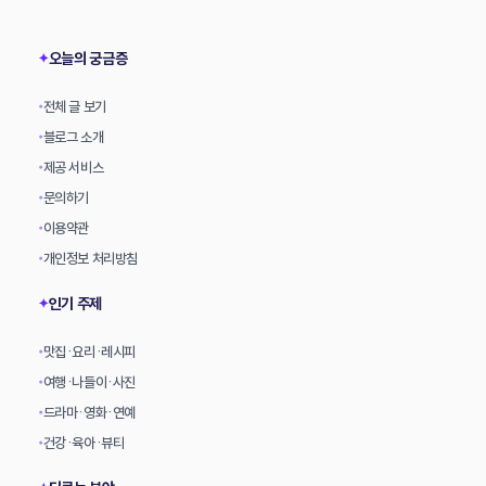
상
오늘의 궁금증
✦
전체 글 보기
•
블로그 소개
•
제공 서비스
•
문의하기
•
이용약관
•
개인정보 처리방침
•
인기 주제
✦
맛집·요리·레시피
•
여행·나들이·사진
•
드라마·영화·연예
•
건강·육아·뷰티
•