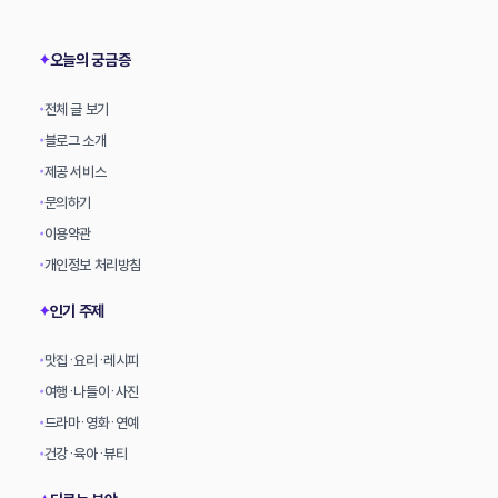
상
오늘의 궁금증
✦
전체 글 보기
•
블로그 소개
•
제공 서비스
•
문의하기
•
이용약관
•
개인정보 처리방침
•
인기 주제
✦
맛집·요리·레시피
•
여행·나들이·사진
•
드라마·영화·연예
•
건강·육아·뷰티
•