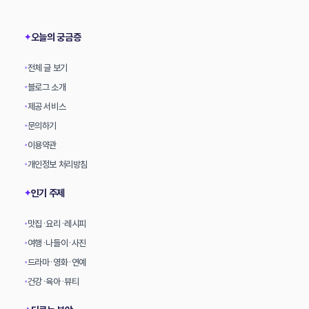
상
오늘의 궁금증
✦
전체 글 보기
•
블로그 소개
•
제공 서비스
•
문의하기
•
이용약관
•
개인정보 처리방침
•
인기 주제
✦
맛집·요리·레시피
•
여행·나들이·사진
•
드라마·영화·연예
•
건강·육아·뷰티
•