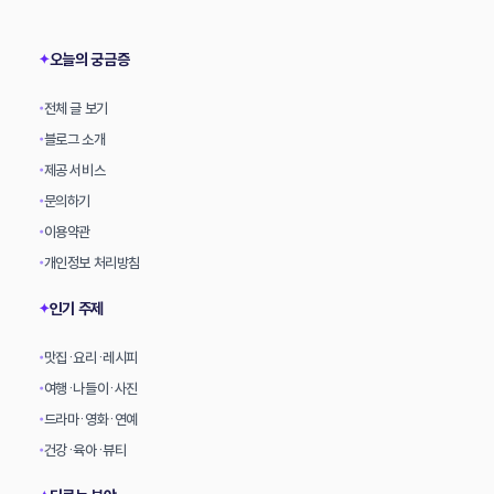
상
오늘의 궁금증
✦
전체 글 보기
•
블로그 소개
•
제공 서비스
•
문의하기
•
이용약관
•
개인정보 처리방침
•
인기 주제
✦
맛집·요리·레시피
•
여행·나들이·사진
•
드라마·영화·연예
•
건강·육아·뷰티
•