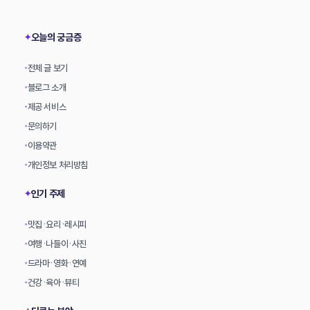
상
오늘의 궁금증
✦
전체 글 보기
•
블로그 소개
•
제공 서비스
•
문의하기
•
이용약관
•
개인정보 처리방침
•
인기 주제
✦
맛집·요리·레시피
•
여행·나들이·사진
•
드라마·영화·연예
•
건강·육아·뷰티
•