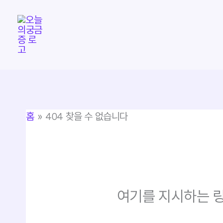
콘
텐
츠
로
건
너
뛰
홈
404 찾을 수 없습니다
기
여기를 지시하는 링