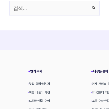
검
색
대
상
인기 주제
다루는 분야
✦
✦
맛집·요리·레시피
경제·재테크·
•
•
여행·나들이·사진
IT·컴퓨터·게
•
•
드라마·영화·연예
교육·어학·취
•
•