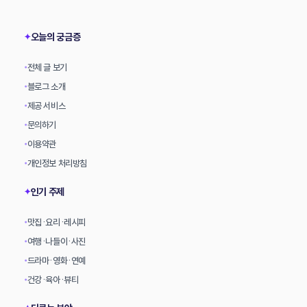
상
오늘의 궁금증
✦
전체 글 보기
•
블로그 소개
•
제공 서비스
•
문의하기
•
이용약관
•
개인정보 처리방침
•
인기 주제
✦
맛집·요리·레시피
•
여행·나들이·사진
•
드라마·영화·연예
•
건강·육아·뷰티
•