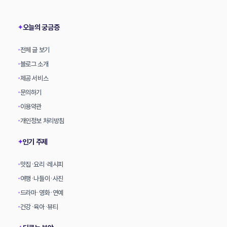
상
오늘의 궁금증
✦
전체 글 보기
•
블로그 소개
•
제공 서비스
•
문의하기
•
이용약관
•
개인정보 처리방침
•
인기 주제
✦
맛집·요리·레시피
•
여행·나들이·사진
•
드라마·영화·연예
•
건강·육아·뷰티
•